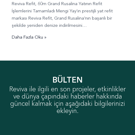
Reviva Refit, 60m Grand Rusalina Yatının Refit
İşlemlerini Tamamladı Mengi Yay’ın prestijli yat refit
markası Reviva Refit, Grand Rusalina’nın başarılı bir
şekilde yeniden denize indirilmesini…
Daha Fazla Oku »
BÜLTEN
Reviva ile ilgili en son projeler, etkinlikler
ve dünya çapındaki haberler hakkında
güncel kalmak için aşağıdaki bilgilerinizi
ekleyin.